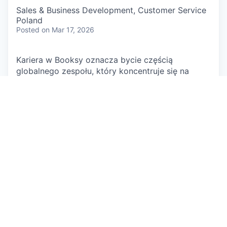
Sales & Business Development, Customer Service
Poland
Posted
on Mar 17, 2026
Kariera w Booksy oznacza bycie częścią
globalnego zespołu, który koncentruje się na
pomaganiu ludziom na całym świecie czuć się
świetnie każdego dnia. Od wspierania
przedsiębiorców w budowaniu udanych biznesów,
po pomoc ich klientom w organizowaniu chwil dla
siebie – naszą misją jest pomaganie ludziom w
rozwijaniu się i fantastycznym samopoczuciu.
Praca w dynamicznie zmieniającym się
środowisku scale-up, gdzie panuje pewien chaos,
a zasoby są ograniczone, nie jest dla każdego.
Jeśli lubisz jasne ścieżki kariery i gotowe
rozwiązania, to pewnie nie będziemy idealnym
miejscem dla Ciebie. Ale jeśli cenisz sobie
kreatywność, elastyczność i możliwość realnego